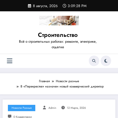
Перейти
8 августа, 2026
3:09:28 PM
к
содержимому
Строительство
Всё о строительных работах: ремонте, электрике,
отделке
Главная
Новости разные
В «Перекрестке» назначен новый коммерческий директор
Новости Разные
Admin
12 Марта, 2026
0 Комментарии