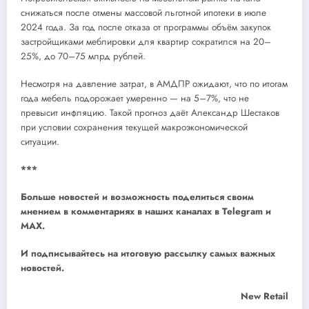
снижаться после отмены массовой льготной ипотеки в июле
2024 года. За год после отказа от программы объём закупок
застройщиками меблировки для квартир сократился на 20–
25%, до 70–75 млрд рублей.
Несмотря на давление затрат, в АМДПР ожидают, что по итогам
года мебель подорожает умеренно — на 5–7%, что не
превысит инфляцию. Такой прогноз даёт Александр Шестаков
при условии сохранения текущей макроэкономической
ситуации.
***
Больше новостей и возможность поделиться своим
мнением в комментариях в наших каналах в
Telegram
и
MAX
.
И
подписывайтесь
на итоговую рассылку самых важных
новостей.
New Retail