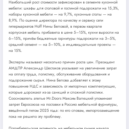
Наибольший рост стоимости зафиксирован в сегменте кухонной
мебели: шкафы для столовой и гостиной подорожали на 15,3%,
наборы кухонной мебели — на 9,7%, кухонные столы — на
8,9%. По оценке директора по качеству и сервису сети
гипермаркетов Hoff Нины Беловой, в первом квартале
корпусная мебель прибавила в цене 5–15%, кухни выросли на
6–15%, причём бюджетные гарнитуры подорожали на 3–5%,
средний сегмент — на 5–10%, а индивидуальные проекты —
на 15%.
Эксперты называют несколько причин роста цен. Президент
АМДПР Александр Шестаков указывает на увеличение затрат
на оплату труда, логистику, обслуживание оборудования и
подорожание сырья. Нина Белова добавляет к этому
повышение НДС и зависимость от импортных комплектующих,
которые дорожают из-за санкций и сложной логистики.
Сооснователь ателье Mr.Doors Максим Валецкий упоминает
запрет Евросоюза на поставки в Россию мебельной фурнитуры,
введённый летом 2025 года: по его словам, импортозамещение
пока не решило эту проблему.
Потребительская активность на мебельном рынке начала