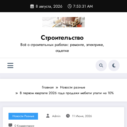
Перейти
8 августа, 2026
7:53:32 AM
к
содержимому
Строительство
Всё о строительных работах: ремонте, электрике,
отделке
Главная
Новости разные
В первом квартале 2026 года продажи мебели упали на 10%
Новости Разные
Admin
11 Июня, 2026
0 Комментарии