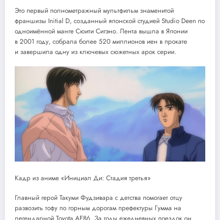
Это первый полнометражный мультфильм знаменитой
франшизы Initial D, созданный японской студией Studio Deen по
одноимённой манге Сюити Сигэно. Лента вышла в Японии
в 2001 году, собрала более 520 миллионов иен в прокате
и завершила одну из ключевых сюжетных арок серии.
Кадр из аниме «Инициал Ди: Стадия третья»
Главный герой Такуми Фудзивара с детства помогает отцу
развозить тофу по горным дорогам префектуры Гумма на
легендарной Toyota AE86. За годы ежедневных поездок он