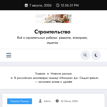
Перейти
7 августа, 2026
12:56:31 PM
к
содержимому
Строительство
Всё о строительных работах: ремонте, электрике,
отделке
Главная
Новости разные
В российских кинотеатрах покажут «Инициал Ди: Стадия третья»
— культовое аниме о дрифте
Новости Разные
Admin
26 Июня, 2026