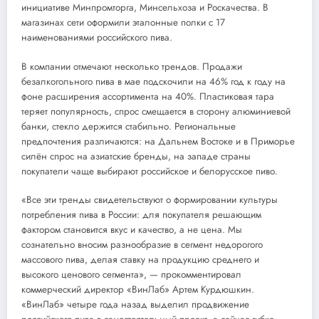
инициативе Минпромторга, Минсельхоза и Роскачества. В
магазинах сети оформили эталонные полки с 17
наименованиями российского пива.
В компании отмечают несколько трендов. Продажи
безалкогольного пива в мае подскочили на 46% год к году на
фоне расширения ассортимента на 40%. Пластиковая тара
теряет популярность, спрос смещается в сторону алюминиевой
банки, стекло держится стабильно. Региональные
предпочтения различаются: на Дальнем Востоке и в Приморье
силён спрос на азиатские бренды, на западе страны
покупатели чаще выбирают российское и белорусское пиво.
«Все эти тренды свидетельствуют о формировании культуры
потребления пива в России: для покупателя решающим
фактором становится вкус и качество, а не цена. Мы
сознательно вносим разнообразие в сегмент недорогого
массового пива, делая ставку на продукцию среднего и
высокого ценового сегмента», — прокомментировал
коммерческий директор «ВинЛаб» Артем Курдюшкин.
«ВинЛаб» четыре года назад выделил продвижение