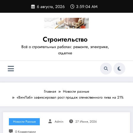
Перейти
6 августа, 2026
3:59:05 AM
к
содержимому
Строительство
Всё о строительных работах: ремонте, электрике,
отделке
Главная
Новости разные
«ВинЛаб» зафиксировал рост продаж отечественного пива на 21%
Новости Разные
Admin
27 Июня, 2026
0 Комментарии