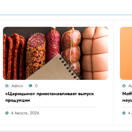
Admin
0
A
«Царицыно» приостанавливает выпуск
Not
продукции
нау
Clip
4 Августа, 2026
4 