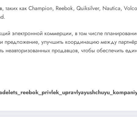
аких как Champion, Reebok, Quiksilver, Nautica, Volcom
nd.
кций электронной коммерции, в том числе планировани
с и предложение, улучшить координацию между партнёр
ать неавторизованных продавцов, чтобы обеспечить еди
l/vladelets_reebok_privlek_upravlyayushchuyu_kompa