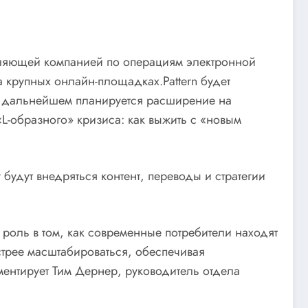
равляющей компанией по операциям электронной
 крупных онлайн-площадках.Pattern будет
а в дальнейшем планируется расширение на
«L-образного» кризиса: как выжить с «новым
удут внедряться контент, переводы и стратегии
 роль в том, как современные потребители находят
стрее масштабироваться, обеспечивая
ентирует Тим Дернер, руководитель отдела