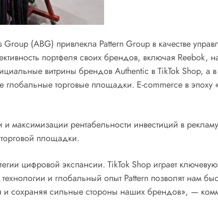
nds Group (ABG) привлекла Pattern Group в качестве уп
ктивность портфеля своих брендов, включая Reebok, на
ициальные витрины брендов Authentic в TikTok Shop, 
угие глобальные торговые площадки. E-commerce в эпоху 
и максимизации рентабельности инвестиций в рекламу б
 торговой площадки.
тегии цифровой экспансии. TikTok Shop играет ключевую
технологии и глобальный опыт Pattern позволят нам бы
я и сохраняя сильные стороны наших брендов», — комм