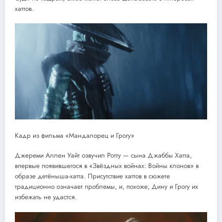
хаттов.
Кадр из фильма «Мандалорец и Грогу»
Джереми Аллен Уайт озвучил Ротту — сына Джаббы Хатта,
впервые появившегося в «Звёздных войнах: Войны клонов» в
образе детёныша-хатта. Присутствие хаттов в сюжете
традиционно означает проблемы, и, похоже, Дину и Грогу их
избежать не удастся.