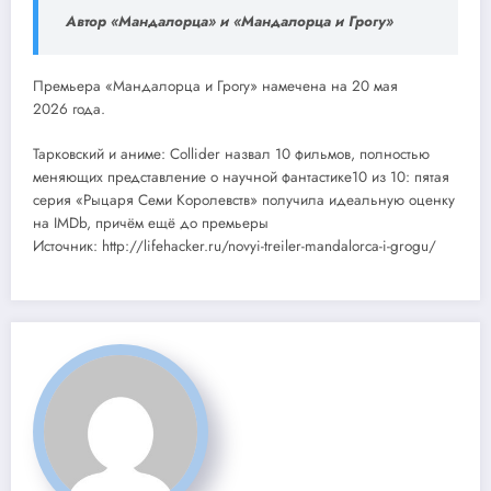
Автор «Мандалорца» и «Мандалорца и Грогу»
Премьера «Мандалорца и Грогу» намечена на 20 мая
2026 года.
Тарковский и аниме: Collider назвал 10 фильмов, полностью
меняющих представление о научной фантастике10 из 10: пятая
серия «Рыцаря Семи Королевств» получила идеальную оценку
на IMDb, причём ещё до премьеры
Источник: http://lifehacker.ru/novyi-treiler-mandalorca-i-grogu/