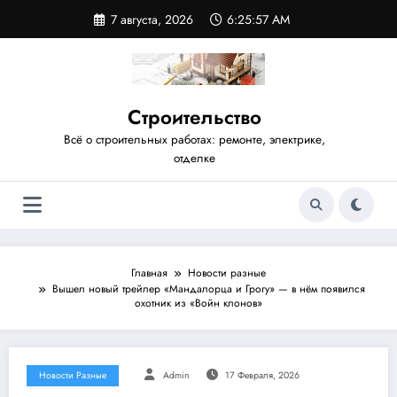
Перейти
7 августа, 2026
6:25:58 AM
к
содержимому
Строительство
Всё о строительных работах: ремонте, электрике,
отделке
Главная
Новости разные
Вышел новый трейлер «Мандалорца и Грогу» — в нём появился
охотник из «Войн клонов»
Новости Разные
Admin
17 Февраля, 2026