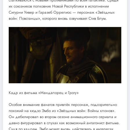
сталкиваются с новыми противниками по всей галактике. Среди
их союзников полковник Новой Республики в исполнении
Сигурни Уивер и Гаразеб Оррелиос — персонаж «Звёздных
войн: Повстанцы», которого вновь озвучивает Стив Блум.
Кадр из фильма «Мандалорец и Грогу»
Особое внимание фанатов привлёк персонаж, подозрительно
похожий на кюдзо Эмбо из «Звёздных войн: Войны клонов».
Он дебютировал во втором сезоне анимационного сериала и
давно фигурировал в слухах как возможный антагонист фильма.
Судя по кадрам, Эмбо может вновь действовать в интересах