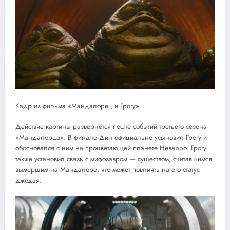
Кадр из фильма «Мандалорец и Грогу»
Действие картины развернётся после событий третьего сезона
«Мандалорца». В финале Дин официально усыновил Грогу и
обосновался с ним на процветающей планете Неварро. Грогу
также установил связь с мифозавром — существом, считавшимся
вымершим на Мандалоре, что может повлиять на его статус
джедая.