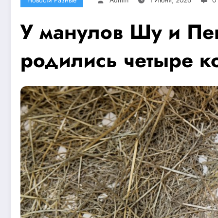
У манулов Шу и Пе
родились четыре к