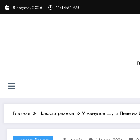
Перейти
8 августа, 2026
11:44:53 AM
к
содержимому
В
Главная
Новости разные
У манулов Шу и Пепе из 
Новости Разные
Admin
1 Июня, 2026
0