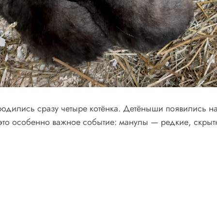
одились сразу четыре котёнка. Детёныши появились на 
это особенно важное событие: манулы — редкие, скры