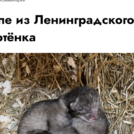
пе из Ленинградского
отёнка