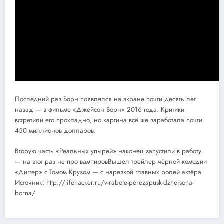
Последний раз Борн появлялся на экране почти десять лет
назад — в фильме «Джейсон Борн» 2016 года. Критики
встретили его прохладно, но картина всё же заработала почти
450 миллионов долларов.
Вторую часть «Реальных упырей» наконец запустили в работу
— на этот раз не про вампировВышел трейлер чёрной комедии
«Диггер» с Томом Крузом — с нарезкой главных ролей актёра
Источник: http://lifehacker.ru/v-rabote-perezapusk-dzheisona-
borna/