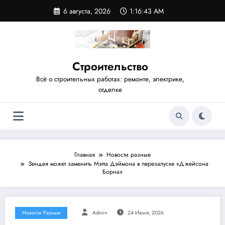
Перейти
6 августа, 2026
1:16:44 AM
к
содержимому
Строительство
Всё о строительных работах: ремонте, электрике,
отделке
Главная
Новости разные
Зендея может заменить Мэтта Дэймона в перезапуске «Джейсона
Борна»
Новости Разные
Admin
24 Июня, 2026