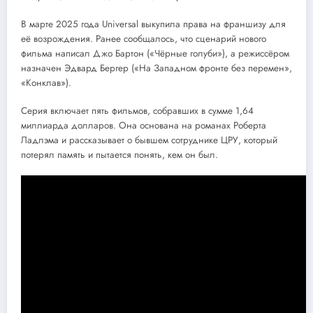
В марте 2025 года Universal выкупила права на франшизу для
её возрождения. Ранее сообщалось, что сценарий нового
фильма написал Джо Бартон («Чёрные голуби»), а режиссёром
назначен Эдвард Бергер («На Западном фронте без перемен»,
«Конклав»).
Серия включает пять фильмов, собравших в сумме 1,64
миллиарда долларов. Она основана на романах Роберта
Ладлэма и рассказывает о бывшем сотруднике ЦРУ, который
потерял память и пытается понять, кем он был.