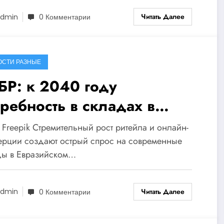
Читать Далее
dmin
0 Комментарии
ОСТИ РАЗНЫЕ
БР: к 2040 году
требность в складах в
разийском регионе
 Freepik Стремительный рост ритейла и онлайн-
воится
ерции создают острый спрос на современные
ды в Евразийском…
Читать Далее
dmin
0 Комментарии