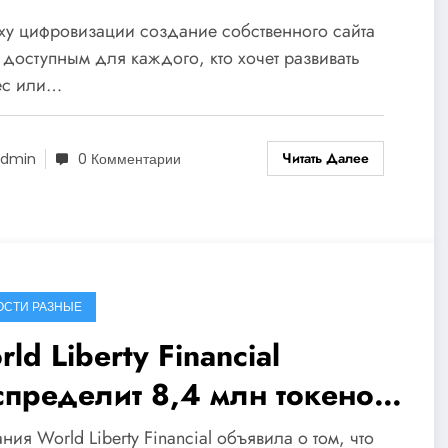
ху цифровизации создание собственного сайта
 доступным для каждого, кто хочет развивать
ес или…
Читать Далее
dmin
0 Комментарии
ОСТИ РАЗНЫЕ
ld Liberty Financial
спределит 8,4 млн токенов
FI среди первых
ния World Liberty Financial объявила о том, что