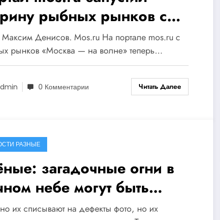
трину рыбных рынков с
ставкой
 Максим Денисов. Mos.ru На портале mos.ru с
ых рынков «Москва — на волне» теперь…
Читать Далее
dmin
0 Комментарии
ОСТИ РАЗНЫЕ
ёные: загадочные огни в
чном небе могут быть
язаны с ядерными
о их списывают на дефекты фото, но их