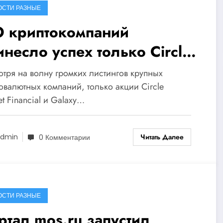
ОСТИ РАЗНЫЕ
O криптокомпаний
инесло успех только Circle
alaxy Digital
тря на волну громких листингов крупных
овалютных компаний, только акции Circle
net Financial и Galaxy…
Читать Далее
dmin
0 Комментарии
ОСТИ РАЗНЫЕ
ртал mos.ru запустил