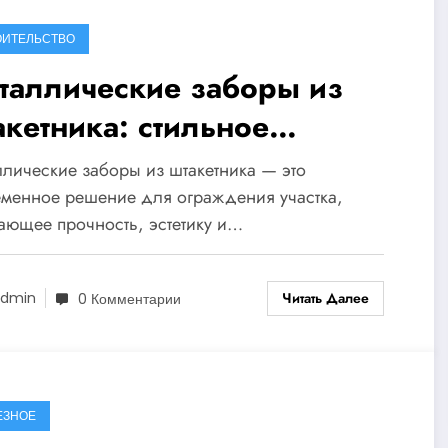
ОИТЕЛЬСТВО
таллические заборы из
акетника: стильное
раждение для вашего дома
лические заборы из штакетника — это
менное решение для ограждения участка,
ающее прочность, эстетику и…
Читать Далее
dmin
0 Комментарии
ЕЗНОЕ