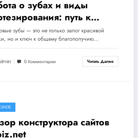
бота о зубах и виды
отезирования: путь к
оровой улыбке
вые зубы — это не только залог красивой
ки, но и ключ к общему благополучию…
Читать Далее
dmin
0 Комментарии
ЕЗНОЕ
зор конструктора сайтов
iz.net