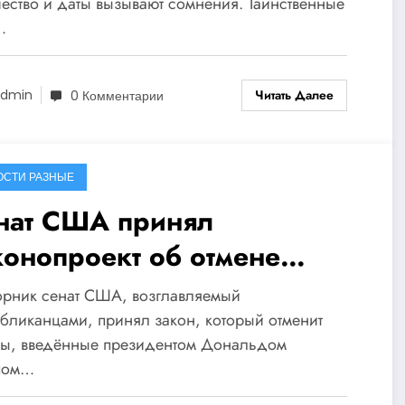
пытаниями
ество и даты вызывают сомнения. Таинственные
…
Читать Далее
dmin
0 Комментарии
ОСТИ РАЗНЫЕ
нат США принял
конопроект об отмене
шлин Трампа против
орник cенат США, возглавляемый
азилии
бликанцами, принял закон, который отменит
фы, введённые президентом Дональдом
пом…