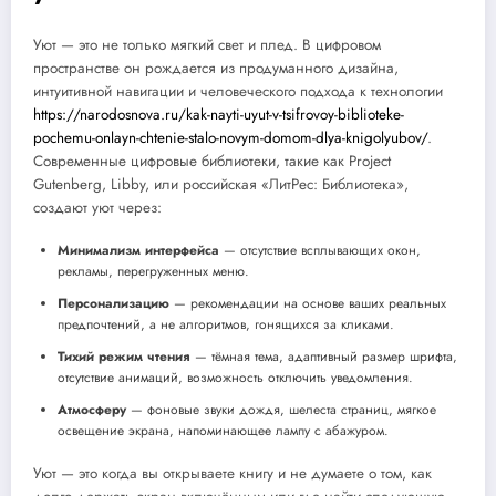
Уют — это не только мягкий свет и плед. В цифровом
пространстве он рождается из продуманного дизайна,
интуитивной навигации и человеческого подхода к технологии
https://narodosnova.ru/kak-nayti-uyut-v-tsifrovoy-biblioteke-
pochemu-onlayn-chtenie-stalo-novym-domom-dlya-knigolyubov/
.
Современные цифровые библиотеки, такие как Project
Gutenberg, Libby, или российская «ЛитРес: Библиотека»,
создают уют через:
Минимализм интерфейса
— отсутствие всплывающих окон,
рекламы, перегруженных меню.
Персонализацию
— рекомендации на основе ваших реальных
предпочтений, а не алгоритмов, гонящихся за кликами.
Тихий режим чтения
— тёмная тема, адаптивный размер шрифта,
отсутствие анимаций, возможность отключить уведомления.
Атмосферу
— фоновые звуки дождя, шелеста страниц, мягкое
освещение экрана, напоминающее лампу с абажуром.
Уют — это когда вы открываете книгу и не думаете о том, как