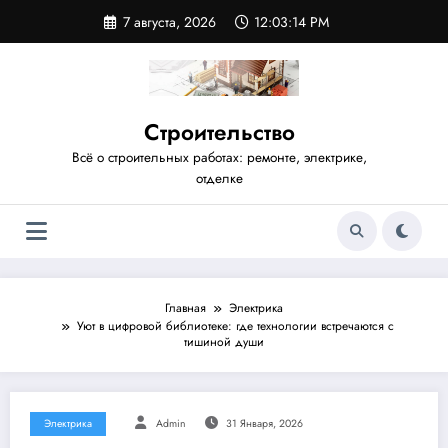
Перейти
7 августа, 2026
12:03:14 PM
к
содержимому
Строительство
Всё о строительных работах: ремонте, электрике,
отделке
Главная
Электрика
Уют в цифровой библиотеке: где технологии встречаются с
тишиной души
Электрика
Admin
31 Января, 2026