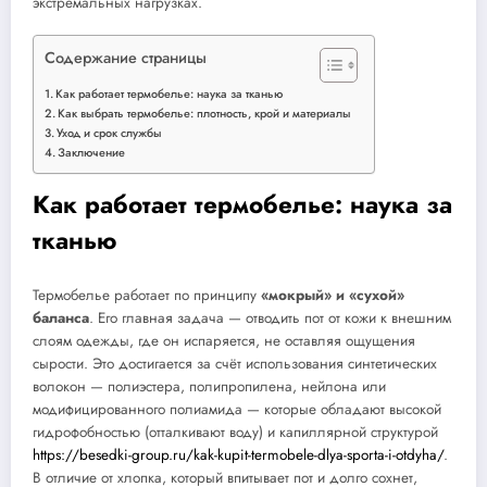
экстремальных нагрузках.
Содержание страницы
Как работает термобелье: наука за тканью
Как выбрать термобелье: плотность, крой и материалы
Уход и срок службы
Заключение
Как работает термобелье: наука за
тканью
Термобелье работает по принципу
«мокрый» и «сухой»
баланса
. Его главная задача — отводить пот от кожи к внешним
слоям одежды, где он испаряется, не оставляя ощущения
сырости. Это достигается за счёт использования синтетических
волокон — полиэстера, полипропилена, нейлона или
модифицированного полиамида — которые обладают высокой
гидрофобностью (отталкивают воду) и капиллярной структурой
https://besedki-group.ru/kak-kupit-termobele-dlya-sporta-i-otdyha/
.
В отличие от хлопка, который впитывает пот и долго сохнет,