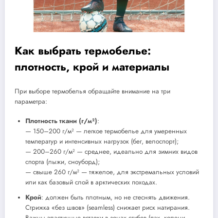
Как выбрать термобелье:
плотность, крой и материалы
При выборе термобелья обращайте внимание на три
параметра:
Плотность ткани (г/м²)
:
— 150–200 г/м² — легкое термобелье для умеренных
температур и интенсивных нагрузок (бег, велоспорт);
— 200–260 г/м² — среднее, идеально для зимних видов
спорта (лыжи, сноуборд);
— свыше 260 г/м² — тяжелое, для экстремальных условий
или как базовый слой в арктических походах.
Крой
: должен быть плотным, но не стеснять движения.
Стрижка «без швов» (seamless) снижает риск натирания.
Важны эластичные вставки в зонах сгибов (пах, колени,