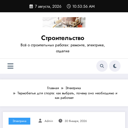
Перейти
7 августа, 2026
10:53:56 AM
к
содержимому
Строительство
Всё о строительных работах: ремонте, электрике,
отделке
Главная
Электрика
Термобелье для спорта: как выбрать, почему оно необходимо и
как работает
Электрика
Admin
30 Января, 2026