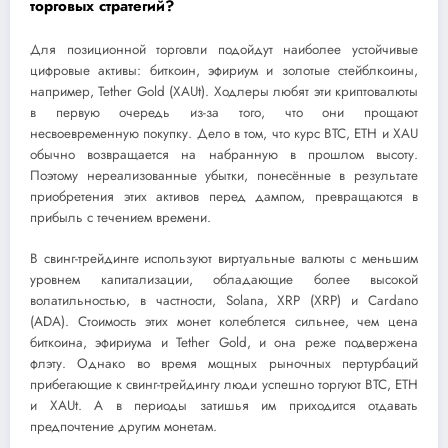
торговых стратегий?
Для позиционной торговли подойдут наиболее устойчивые
цифровые активы: биткоин, эфириум и золотые стейблкоины,
например, Tether Gold (XAUt). Ходлеры любят эти криптовалюты
в первую очередь из-за того, что они прощают
несвоевременную покупку. Дело в том, что курс BTC, ETH и XAU
обычно возвращается на набранную в прошлом высоту.
Поэтому нереализованные убытки, понесённые в результате
приобретения этих активов перед дампом, превращаются в
прибыль с течением времени.
В свинг-трейдинге используют виртуальные валюты с меньшим
уровнем капитализации, обладающие более высокой
волатильностью, в частности, Solana, XRP (XRP) и Cardano
(ADA). Стоимость этих монет колеблется сильнее, чем цена
биткоина, эфириума и Tether Gold, и она реже подвержена
флэту. Однако во время мощных рыночных пертурбаций
прибегающие к свинг-трейдингу люди успешно торгуют BTC, ETH
и XAUt. А в периоды затишья им приходится отдавать
предпочтение другим монетам.