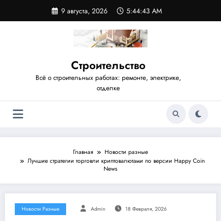
Перейти
9 августа, 2026
5:44:44 AM
к
содержимому
Строительство
Всё о строительных работах: ремонте, электрике,
отделке
Главная
Новости разные
Лучшие стратегии торговли криптовалютами по версии Happy Coin
News
Новости Разные
Admin
18 Февраля, 2026