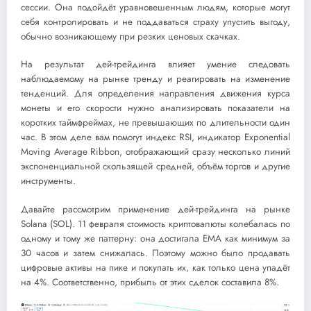
сессии. Она подойдёт уравновешенным людям, которые могут
себя контролировать и не поддаваться страху упустить выгоду,
обычно возникающему при резких ценовых скачках.
На результат дей-трейдинга влияет умение следовать
наблюдаемому на рынке тренду и реагировать на изменение
тенденций. Для определения направления движения курса
монеты и его скорости нужно анализировать показатели на
коротких таймфреймах, не превышающих по длительности один
час. В этом деле вам помогут индекс RSI, индикатор Exponential
Moving Average Ribbon, отображающий сразу несколько линий
экспоненциальной скользящей средней, объём торгов и другие
инструменты.
Давайте рассмотрим применение дей-трейдинга на рынке
Solana (SOL). 11 февраля стоимость криптовалюты колебалась по
одному и тому же паттерну: она достигала EMA как минимум за
30 часов и затем снижалась. Поэтому можно было продавать
цифровые активы на пике и покупать их, как только цена упадёт
на 4%. Соответственно, прибыль от этих сделок составила 8%.