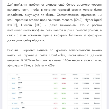
Дей-трейдинг требует от активов ещё более высокого уровня
волатильности, чтобы в течение торговой сессии можно было
заработать ощутимую прибыль. Соответственно, приверженцы
этой стратегии отдают предпочтение Monero (XMR), Hyperliquid
(HYPE), Litecoin (LTC) и даже мемкоинам. Но с ростом
потенциального профита повышается и риск понести убытки, в
связи с этим новичкам лучше выбирать биткоины и эфириумы
даже для дей-трейдинга.
Рейтинг цифровых активов по уровню волатильности можно
найти на странице сайта CoinCodex, посвящённой данной
метрике. В 2026-м биткоин занимает 146-е место в этом списке,
эфириум – 72-е, а Solana – 62-е.