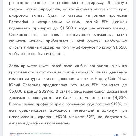
рыночных реалиях по отношению к эфириуму. В первую
очередь нужно определить, до какой отметки может упасть курс
цифрового актива. Судя по ставкам на рынке прогнозов
Polymarket и историческим данным, весной ETH должен
подешеветь примерно до $1,500 в ходе медвежьего тренда.
Следовательно, во время нисходящего движения, когда
стоимость монеты приблизится к этой отметки, необходимо
открыть лимитный ордер на покупку эфириумов по курсу $1,550,
чтобы он точно был исполнен.
Затем придётся ждать возобновления бычьего ралли на рынке
криптовалюты и охотиться за точкой выхода. Учитывая динамику
изменения курса актива в прошлом, аналитик Happy Coin News
Юрий Савельев предполагает, что цена ETH повысится до
$5,000 к концу 2029-го. В связи с этим имеет смысл дождаться
достижения этого уровня и избавиться от монет по цене $4,950.
В этом случае профит за три с половиной года составит 219%, то
есть среднегодовая доходность инвестиций в эфириум при
использовании стратегии HODL окажется 62%, что, безусловно,
является достойным показателем.