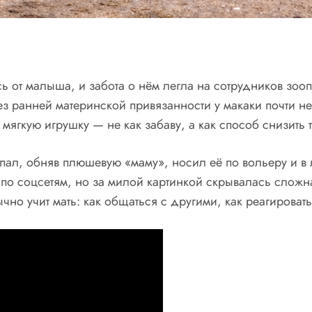
сь от малыша, и забота о нём легла на сотрудников зоо
без ранней материнской привязанности у макаки почти 
ягкую игрушку — не как забаву, а как способ снизить т
ыпал, обняв плюшевую «маму», носил её по вольеру и в
по соцсетям, но за милой картинкой скрывалась сложн
ычно учит мать: как общаться с другими, как реагироват