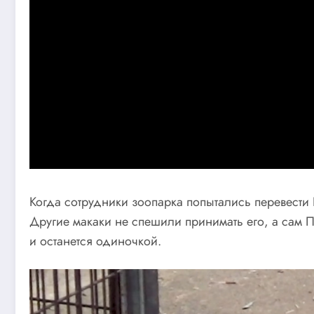
Когда сотрудники зоопарка попытались перевести 
Другие макаки не спешили принимать его, а сам П
и останется одиночкой.