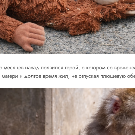
о месяцев назад появился герой, о котором со времене
 матери и долгое время жил, не отпуская плюшевую обе