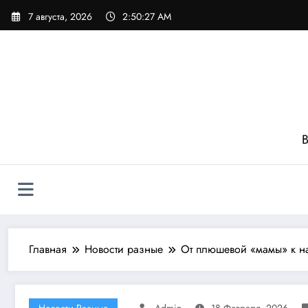
Перейти
7 августа, 2026
2:50:30 AM
к
содержимому
В
Главная
Новости разные
От плюшевой «мамы» к на
Новости Разные
Admin
18 Февраля, 2026