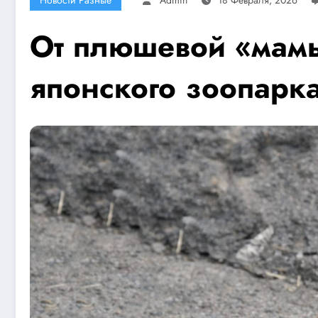
От плюшевой «мамы
японского зоопарк