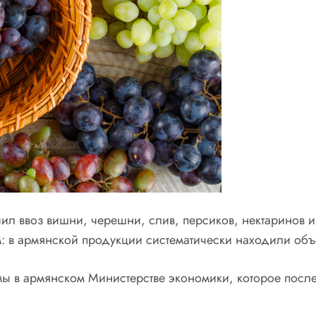
чил ввоз вишни, черешни, слив, персиков, нектаринов
 в армянской продукции систематически находили объ
емы в армянском Министерстве экономики, которое посл