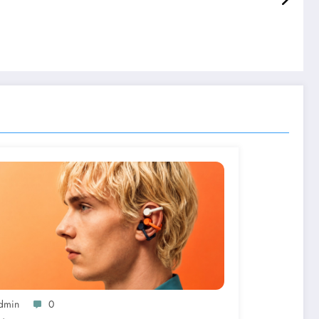
dmin
0