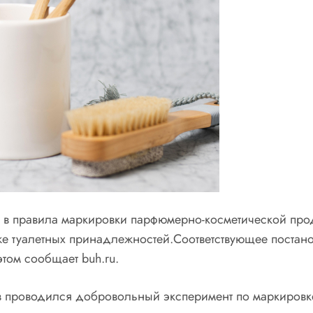
я в правила маркировки парфюмерно-косметической про
же туалетных принадлежностей.Соответствующее постано
том сообщает buh.ru.
в проводился добровольный эксперимент по маркировке