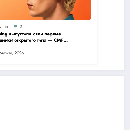
dmin
0
hing выпустила свои первые
шники открытого типа — CMF
 Pro
Августа, 2026