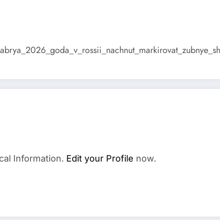
ntyabrya_2026_goda_v_rossii_nachnut_markirovat_zubnye_shc
cal Information.
Edit your Profile
now.