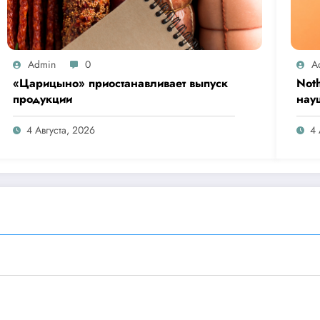
Admin
0
A
«Царицыно» приостанавливает выпуск
Not
продукции
нау
Clip
4 Августа, 2026
4 