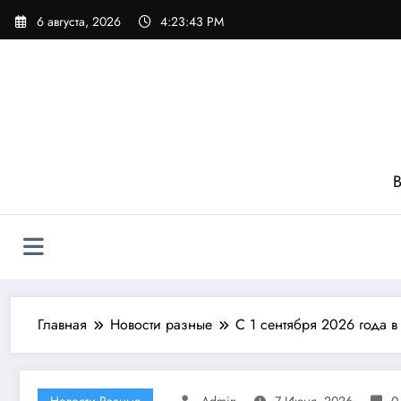
Перейти
6 августа, 2026
4:23:44 PM
к
содержимому
В
Главная
Новости разные
С 1 сентября 2026 года в
Новости Разные
Admin
7 Июня, 2026
0