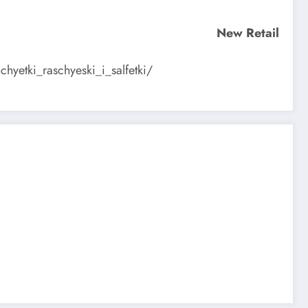
New Retail
hyetki_raschyeski_i_salfetki/