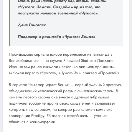
Очень рада начать работу над вторым сезоном
«Чужого: Земля». Создаём мир из того, что
послужило началом вселенной «Чужого».
Дана Гонсалес
Продюсер и режиссёр «Чужого: Земля»
Производство сериала вскоре переместится из Таиланда в
Великобританию — на студию Pinewood Studios в Лондоне.
Именно там ранее снимали несколько фильмов франшизы,
включая первого «Чужого», «Чужого‑3» и приквел «Прометей».
В сериале Чендлер играет Венди — первый удачный прототип,
объединяющий человеческий разум с синтетическим телом. В
финале первого сезона она вместе с другими гибридами
поднимает восстание против своих создателей и захватывает
контроль над островом, на котором расположен комплекс
корпорации Prodigy. Её главная способность — умение
общаться с ксеноморфами.