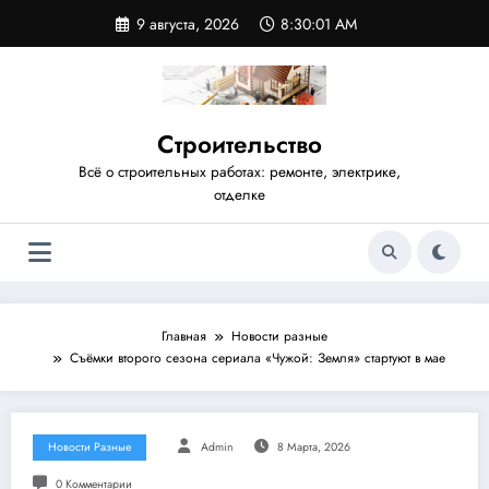
Перейти
9 августа, 2026
8:30:01 AM
к
содержимому
Строительство
Всё о строительных работах: ремонте, электрике,
отделке
Главная
Новости разные
Съёмки второго сезона сериала «Чужой: Земля» стартуют в мае
Новости Разные
Admin
8 Марта, 2026
0 Комментарии