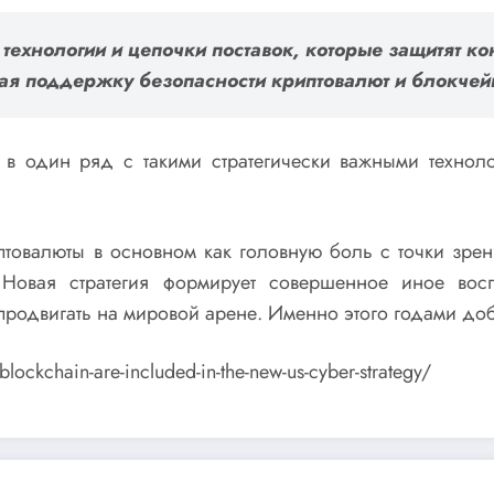
 технологии и цепочки поставок, которые защитят к
чая поддержку безопасности криптовалют и блокчейн
в один ряд с такими стратегически важными техноло
валюты в основном как головную боль с точки зрени
Новая стратегия формирует совершенное иное восп
 продвигать на мировой арене. Именно этого годами до
lockchain-are-included-in-the-new-us-cyber-strategy/