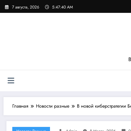
Перейти
7 августа, 2026
5:47:42 AM
к
содержимому
В
Главная
Новости разные
В новой киберстратегии 
Новости Разные
Admin
8 Марта, 2026
0