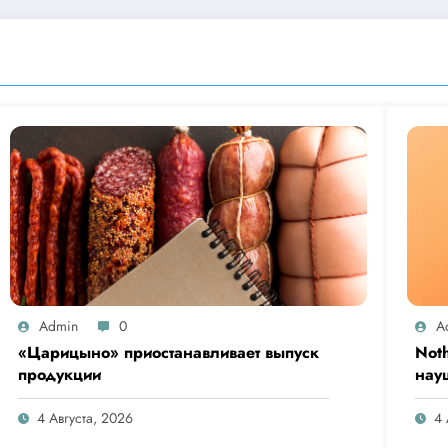
Admin
0
A
«Царицыно» приостанавливает выпуск
Not
продукции
нау
Clip
4 Августа, 2026
4 