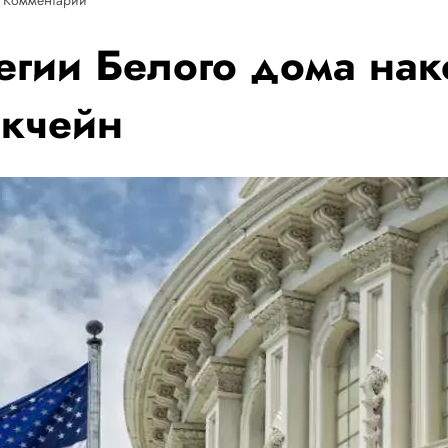
егии Белого дома нак
окчейн