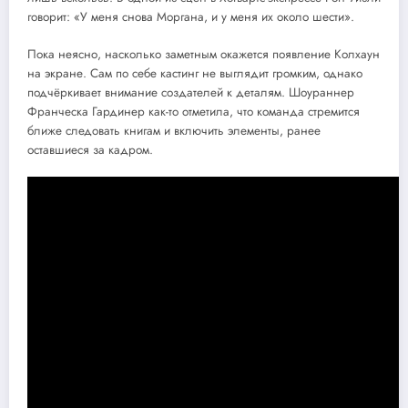
говорит: «У меня снова Моргана, и у меня их около шести».
Пока неясно, насколько заметным окажется появление Колхаун
на экране. Сам по себе кастинг не выглядит громким, однако
подчёркивает внимание создателей к деталям. Шоураннер
Франческа Гардинер как-то отметила, что команда стремится
ближе следовать книгам и включить элементы, ранее
оставшиеся за кадром.