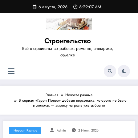
Перейти
6 августа, 2026
6:29:08 AM
к
содержимому
Строительство
Всё о строительных работах: ремонте, электрике,
отделке
Главная
Новости разные
В сериал «Гарри Поттер» добавят персонажа, которого не было
в фильмах — актрису на роль уже выбрали
Новости Разные
Admin
2 Июня, 2026