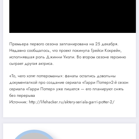
Премьера первого сезона запланирована на 25 декабря.
Недавно сообщалось, что проект покинула Грейси Кокрейн,
исполнявшая роль Джинни Уизли. Во втором сезоне героиню
сыграет другая актриса.
«То, чего хотят поттероманы»: фанаты остались довольны
документалкой про создание сериала «Гарри Поттер»2-й сезон
сериала «Гарри Поттер» уже пишется — его планируют снять
без перерыва
Источник: http://lifehacker.ru/aktery-seriala-garri-potter-2/