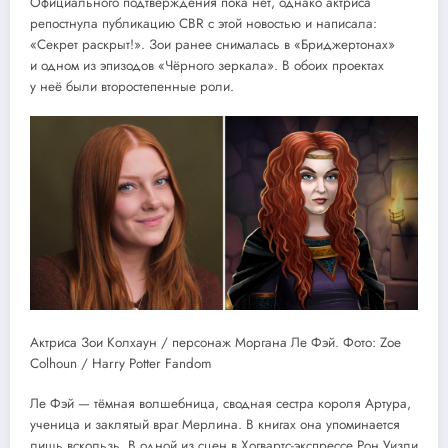
Официального подтверждения пока нет, однако актриса
репостнула публикацию CBR с этой новостью и написала:
«Секрет раскрыт!». Зои ранее снималась в «Бриджертонах»
и одном из эпизодов «Чёрного зеркала». В обоих проектах
у неё были второстепенные роли.
Актриса Зои Колхаун / персонаж Моргана Ле Фэй. Фото: Zoe
Colhoun / Harry Potter Fandom
Ле Фэй — тёмная волшебница, сводная сестра короля Артура,
ученица и заклятый враг Мерлина. В книгах она упоминается
лишь вскользь. В одной из сцен в Хогвартс-экспрессе Рон Уизли