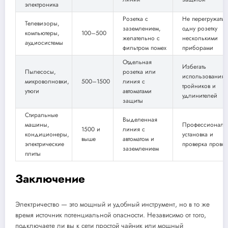
электроника
Розетка с
Не перегружать
Телевизоры,
заземлением,
одну розетку
компьютеры,
100–500
желательно с
несколькими
аудиосистемы
фильтром помех
приборами
Отдельная
Избегать
Пылесосы,
розетка или
использования
микроволновки,
500–1500
линия с
тройников и
утюги
автоматами
удлинителей
защиты
Стиральные
Выделенная
машины,
Профессиональ
1500 и
линия с
кондиционеры,
установка и
выше
автоматом и
электрические
проверка прово
заземлением
плиты
Заключение
Электричество — это мощный и удобный инструмент, но в то же
время источник потенциальной опасности. Независимо от того,
подключаете ли вы к сети простой чайник или мощный