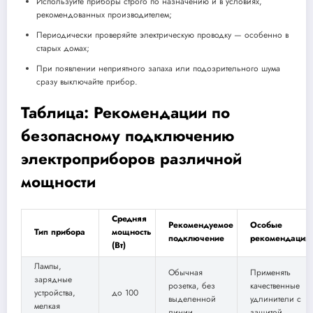
Используйте приборы строго по назначению и в условиях,
рекомендованных производителем;
Периодически проверяйте электрическую проводку — особенно в
старых домах;
При появлении неприятного запаха или подозрительного шума
сразу выключайте прибор.
Таблица: Рекомендации по
безопасному подключению
электроприборов различной
мощности
Средняя
Рекомендуемое
Особые
Тип прибора
мощность
подключение
рекомендации
(Вт)
Лампы,
Обычная
Применять
зарядные
розетка, без
качественные
устройства,
до 100
выделенной
удлинители с
мелкая
линии
защитой