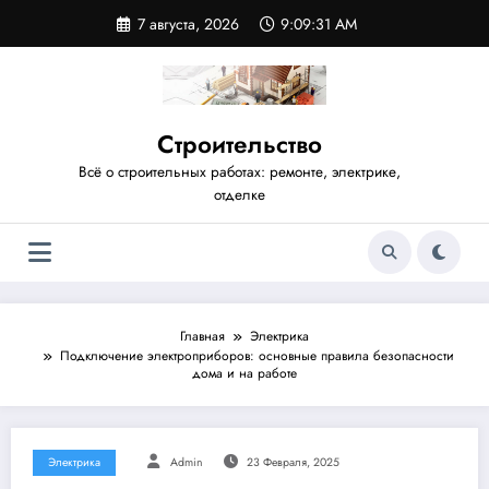
Перейти
7 августа, 2026
9:09:32 AM
к
содержимому
Строительство
Всё о строительных работах: ремонте, электрике,
отделке
Главная
Электрика
Подключение электроприборов: основные правила безопасности
дома и на работе
Электрика
Admin
23 Февраля, 2025