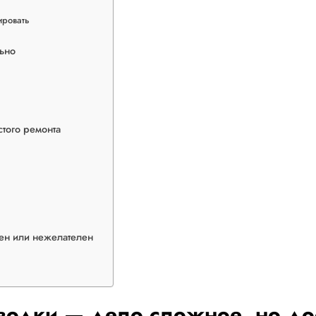
ировать
ьно
того ремонта
ен или нежелателен
водки — дело сложное, но до